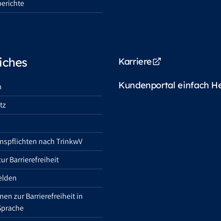
erichte
iches
Karriere
Kundenportal einfach H
m
tz
nspflichten nach TrinkwV
ur Barrierefreiheit
elden
en zur Barrierefreiheit in
Sprache