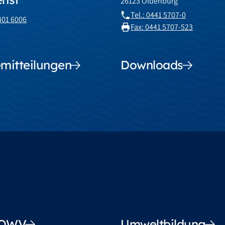
26123 Oldenburg
Tel.: 0441 5707-0
4401 6006
Fax: 0441 5707-523
mitteilungen
Downloads
OOWV
Umweltbildung