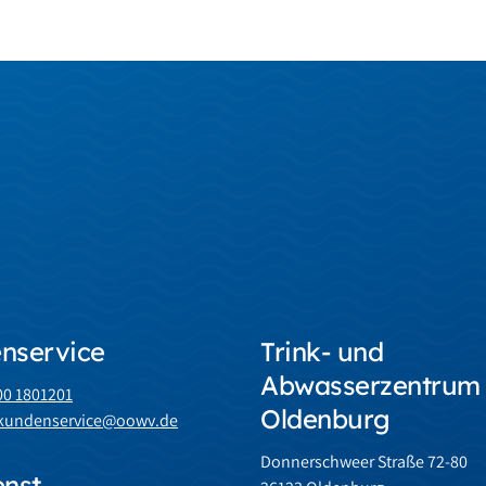
nservice
Trink- und
Abwasserzentrum
800 1801201
Oldenburg
: kundenservice@oowv.de
Donnerschweer Straße 72-80
enst