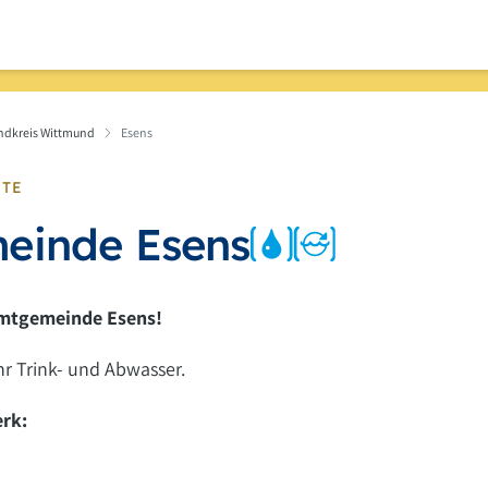
andkreis Wittmund
Esens
RTE
einde Esens
mtgemeinde Esens!
r Trink- und Abwasser.
rk: