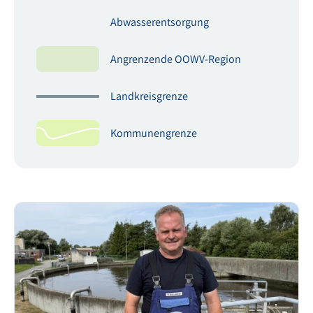
Wasser-Wald-Zentrum (WWZ) Schortens
26419 Schortens
Abwasserentsorgung
E-Mail: umweltbildun
Wasserwerk Harlingerland
E-Mail: ww-harlingerl
Angrenzende OOWV-Region
Wasserwerk Langeoog
E-Mail: ww-langeoog@
Mirkelweg 2
Landkreisgrenze
Wasserwerk Sandelermöns
26441 Jever
E-Mail: ww-sandelerm
Kommunengrenze
Wasserwerk Spiekeroog
E-Mail: ww-spiekeroo
Wasserwerk Wangerooge
E-Mail: ww-wangeroog