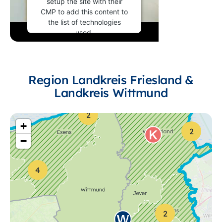
setup the site with their
CMP to add this content to
the list of technologies
used.
Powered by
Usercentrics
Consent Management
Platform
Region Landkreis Friesland &
Landkreis Wittmund
2
Titel
Kontaktdat
+
Schulweg 4
2
−
26427 Moorweg
Betriebsstelle Harlingerland
Telefon: 04977 919211
E-Mail: bst-harlingerl
4
Nordfrost-Ring 10
26419 Schortens
Betriebsstelle Schortens
Telefon: 04461 9810211
2
E-Mail: bst-schoost@o