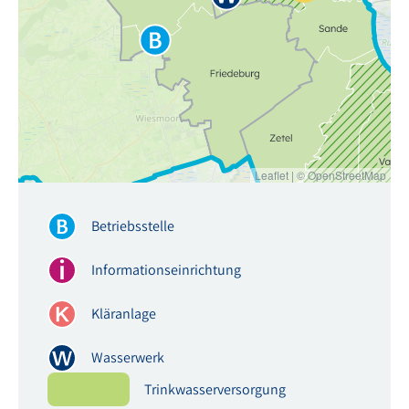
Wiesedemeerer Hauptst
26446 Friedeburg
Betriebsstelle Wiesedermeer
Telefon: 04948 9180111
E-Mail: bst-wiesederm
Mittelstraße 37
Infohaus Altes Wasserwerk
26465 Langeroog
E-Mail: umweltbildun
Kläranlage Altharlingersiel
Leaflet
|
©
OpenStreetMap
Kläranlage Esens
E-Mail: ka-esens@oowv
Kläranlage Hohenkirchen
E-Mail: ka-hohenkirch
Betriebsstelle
Kläranlage Hooksiel
E-Mail: ka-hooksiel@o
Kläranlage Moorweg
Informationseinrichtung
Kläranlage Neuharlingersiel
Kläranlage Schillig
E-Mail: ka-schillig@oo
Kläranlage
Kläranlage Spiekeroog
E-Mail: ka-spiekeroog
Wasserwerk
Kläranlage Varel
E-Mail: ka-varel@oowv.
Kläranlage Wangerooge
Trinkwasserversorgung
Ginsterweg 10a