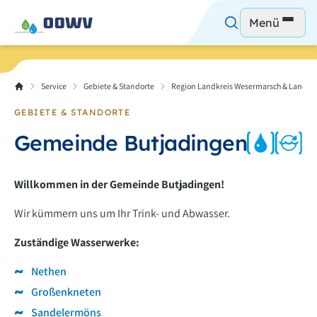
Menü
Service
Gebiete & Standorte
Region Landkreis Wesermarsch & Landkr
GEBIETE & STANDORTE
Gemeinde Butjadingen
Willkommen in der Gemeinde Butjadingen!
Wir kümmern uns um Ihr Trink- und Abwasser.
Zuständige Wasserwerke:
Nethen
Großenkneten
Sandelermöns