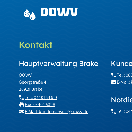
Kontakt
Hauptverwaltung Brake
Kunde
OOWV
Tel.: 0
Georgstraße 4
E-Mail
26919 Brake
Tel.: 04401 916-0
Notdi
Fax: 04401 5398
Tel.: 0
E-Mail: kundenservice@oowv.de