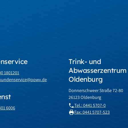
nservice
Trink- und
Abwasserzentrum
800 1801201
Oldenburg
: kundenservice@oowv.de
Donnerschweer Straße 72-80
enst
26123 Oldenburg
Tel.: 0441 5707-0
4401 6006
Fax: 0441 5707-523