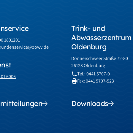
nservice
Trink- und
Abwasserzentrum
800 1801201
Oldenburg
: kundenservice@oowv.de
Donnerschweer Straße 72-80
enst
26123 Oldenburg
Tel.: 0441 5707-0
4401 6006
Fax: 0441 5707-523
mitteilungen
Downloads