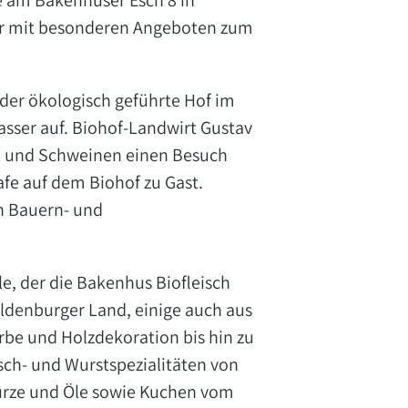
e am Bakenhuser Esch 8 in
Uhr mit besonderen Angeboten zum
der ökologisch geführte Hof im
sser auf. Biohof-Landwirt Gustav
en und Schweinen einen Besuch
fe auf dem Biohof zu Gast.
n Bauern- und
le, der die Bakenhus Biofleisch
denburger Land, einige auch aus
rbe und Holzdekoration bis hin zu
sch- und Wurstspezialitäten von
ürze und Öle sowie Kuchen vom