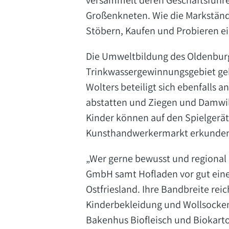
versammelt deren Geschäftsführer
Großenkneten. Wie die Markständ
Stöbern, Kaufen und Probieren ei
Die Umweltbildung des Oldenburg
Trinkwassergewinnungsgebiet geh
Wolters beteiligt sich ebenfalls
abstatten und Ziegen und Damwild
Kinder können auf den Spielgerä
Kunsthandwerkermarkt erkunde
„Wer gerne bewusst und regional ei
GmbH samt Hofladen vor gut ein
Ostfriesland. Ihre Bandbreite re
Kinderbekleidung und Wollsocken.
Bakenhus Biofleisch und Biokart