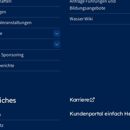
haften
Anfrage Führungen und
Bildungsangebote
gen
Wasser Wiki
 Veranstaltungen
e
 Sponsoring
erichte
iches
Karriere
Kundenportal einfach H
m
tz