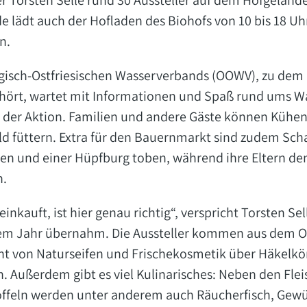
 Torsten Selle rund 30 Aussteller auf dem Hofgeländ
e lädt auch der Hofladen des Biohofs von 10 bis 18 
n.
isch-Ostfriesischen Wasserverbands (OOWV), zu dem 
ört, wartet mit Informationen und Spaß rund ums Wa
 an der Aktion. Familien und andere Gäste können Küh
 füttern. Extra für den Bauernmarkt sind zudem Scha
ten und einer Hüpfburg toben, während ihre Eltern de
n.
nkauft, ist hier genau richtig“, verspricht Torsten Sel
em Jahr übernahm. Die Aussteller kommen aus dem Ol
icht von Naturseifen und Frischekosmetik über Häkelkö
 Außerdem gibt es viel Kulinarisches: Neben den Flei
offeln werden unter anderem auch Räucherfisch, Gew