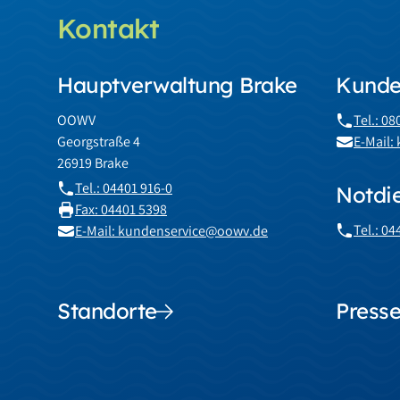
Kontakt
Hauptverwaltung Brake
Kunde
OOWV
Tel.: 0
Georgstraße 4
E-Mail
26919 Brake
Tel.: 04401 916-0
Notdi
Fax: 04401 5398
Tel.: 0
E-Mail: kundenservice@oowv.de
Standorte
Presse